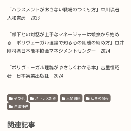
「ハラスメントがおきない職場のつくり方」中川瑛著
大和書房 2023
「部下との対話が上手なマネージャーは観察から始め
る ポリヴェーガル理論で知る心の距離の縮め方」白井
剛司著日本能率協会マネジメントセンター 2024
「ポリヴェーガル理論がやさしくわかる本」吉里恒昭
著 日本実業出版社 2024
その他
ストレス対処
人間関係
仕事の悩み
自律神経
関連記事