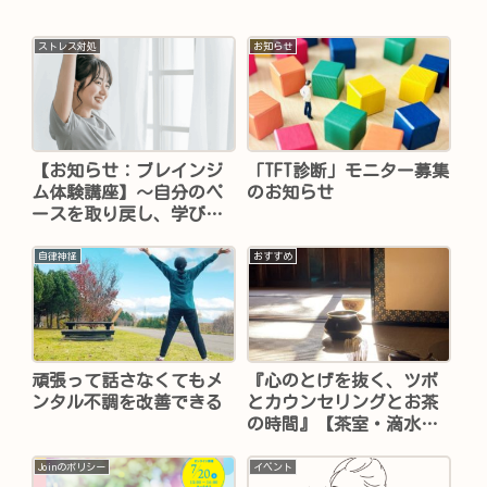
ストレス対処
お知らせ
【お知らせ：ブレインジ
「TFT診断」モニター募集
ム体験講座】～自分のペ
のお知らせ
ースを取り戻し、学びと
成長に向かうためのエク
ササイズ～（終了しまし
自律神経
おすすめ
た）
頑張って話さなくてもメ
『心のとげを抜く、ツボ
ンタル不調を改善できる
とカウンセリングとお茶
の時間』【茶室・滴水庵
でイベント開催】
Joinのポリシー
イベント