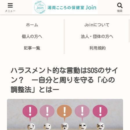
臨床心理士・公認心理師のカウンセリング・セラピー。 個人相談・研修講師
を承ります。湘南こころの保健室Join
メニュー
検索
ホーム
Joinについて
個人の方へ
法人・団体の方へ
記事一覧
利用規約
ハラスメント的な言動はSOSのサイ
ン？ ー自分と周りを守る「心の
調整法」とはー