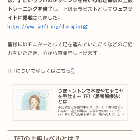
法）』というツボのタッピングを用いる心理療法の上級
トレーニングを修了
し、上級セラピストとして
ウェブサ
イトに掲載
されました。
https://www.jatft.org/therapist
皆様にはモニターとして足を運んでいただくなどのご協
力をいただき、心から感謝申し上げます。
TFTについて詳しくはこちら
👇
つぼトントンで不安やモヤモヤ
を手放す― TFT（思考場療法）
とは
不安や悩みが頭の中をグルグルして切り替えら
れない…過去の嫌な出来事を思い出してつら
い…そんな心のモヤモヤを、自分の力で、しか
も短時間でスッキリさせられる方法がありま
す。それが TFT（思考場療法） です。TFT（思
考場療法）ってなに？TFT...
TFTの上級レベルとは？