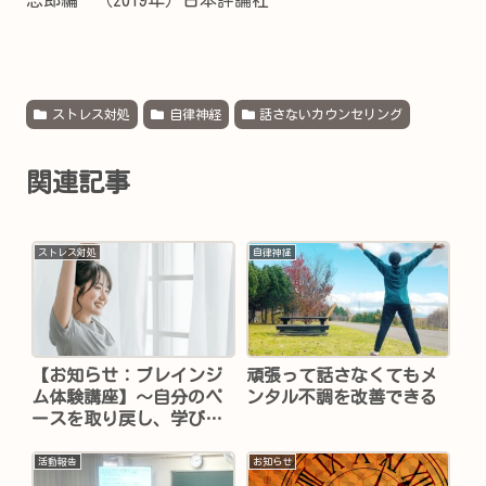
ストレス対処
自律神経
話さないカウンセリング
関連記事
ストレス対処
自律神経
【お知らせ：ブレインジ
頑張って話さなくてもメ
ム体験講座】～自分のペ
ンタル不調を改善できる
ースを取り戻し、学びと
成長に向かうためのエク
ササイズ～（終了しまし
活動報告
お知らせ
た）