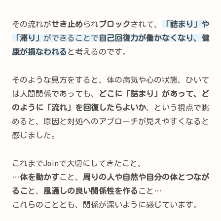
その流れが
せき止め
られ
ブロック
されて、
「詰まり」や
「滞り」
ができることで
自己回復力が働かなくなり、健
康が損なわれる
と考えるのです。
そのような見方をすると、体の病気や心の状態、ひいて
は人間関係であっても、
どこに「詰まり」があって、ど
のように「流れ」を回復したらよいか
、という視点で眺
めると、原因と対処へのアプローチが見えやすくなると
感じました。
これまでJoinで大切にしてきたこと、
…
体を動かす
こと、
周りの人や自然や自分の体とつなが
るこ
と、
風通しの良い関係性を作る
こと…
これらのこととも、関係が深いように感じています。