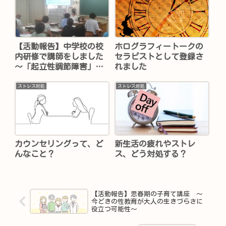
【活動報告】中学校の校
ホログラフィートークの
内研修で講師をしました
セラピストとして登録さ
～「起立性調節障害」と
れました
「落ち着きがない」生徒
の対応法について～
ストレス対処
ストレス対処
カウンセリングって、ど
新生活の疲れやストレ
んなこと？
ス、どう対処する？
【活動報告】思春期の子育て講座 ～
今どきの性教育が大人の生きづらさに
役立つ可能性～